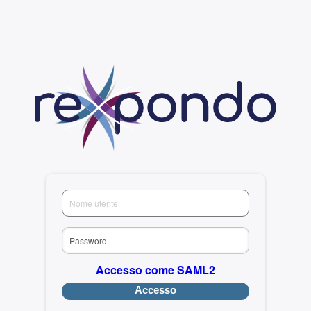
Accesso come SAML2
Accesso